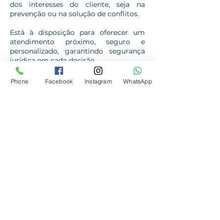
dos interesses do cliente, seja na
prevenção ou na solução de conflitos.
Está à disposição para oferecer um
atendimento próximo, seguro e
personalizado, garantindo segurança
jurídica em cada decisão.
Phone
Facebook
Instagram
WhatsApp
Atuação Nacional com
Atendimento Personalizado
O escritório Dartagnan & Stein tem
uma atuação nacional em direito
empresarial, utilizando ferramentas
digitais como vídeo-chamadas e
WhatsApp para garantir que nossos
clientes em qualquer lugar do Brasil
possam contar com uma assessoria
jurídica rápida e eficaz. Prezamos pela
personalização do atendimento,
garantindo que cada empresa receba
soluções jurídicas adaptadas às suas
necessidades específicas.