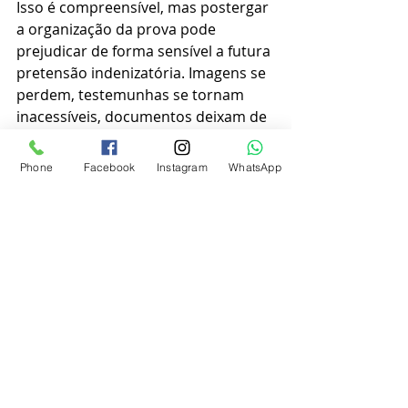
Isso é compreensível, mas postergar 
a organização da prova pode 
prejudicar de forma sensível a futura 
pretensão indenizatória. Imagens se 
perdem, testemunhas se tornam 
inacessíveis, documentos deixam de 
ser emitidos com a precisão 
necessária e a memória dos fatos se 
Phone
Facebook
Instagram
WhatsApp
deteriora.
Também existem prazos 
prescricionais para buscar 
reparação, e eles não devem ser 
tratados de forma genérica. O marco 
inicial e a contagem podem variar 
conforme o tipo de pretensão e a 
relação jurídica envolvida. Por isso, 
confiar apenas em informações 
informais ou em orientações 