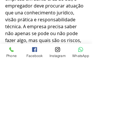
empregador deve procurar atuação 
que una conhecimento jurídico, 
visão prática e responsabilidade 
técnica. A empresa precisa saber 
não apenas se pode ou não pode 
fazer algo, mas quais são os riscos, 
quais documentos deve produzir e 
qual caminho é mais seguro.
Phone
Facebook
Instagram
WhatsApp
O Dartagnan & Stein Sociedade de 
Advogados atende empresas em 
demandas trabalhistas consultivas e 
contenciosas em Santa Cruz do Sul, 
Vale do Rio Pardo e Rio Grande do 
Sul. A orientação adequada permite 
ao empregador agir com maior 
previsibilidade, proteger a atividade 
econômica e defender-se com 