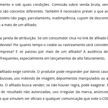
mento e sob quais condições. Comissão sobre venda bruta, venda
do são conceitos diferentes. Também é necessário prever o que a
boleto não pago, parcelamento, inadimplência, cupom de desconto
 a mais de um afiliado.
a janela de atribuição. Se um consumidor clica no link de afiliado 
devida? Por quanto tempo o cookie ou rastreamento será considera
mpresa? E se passou por mais de um afiliado? A ausência de c
os frequentes, especialmente em lançamentos de alto faturamento.
 afiliado exige controle. O produtor pode responder por danos cau
busivas, uso indevido de imagem, depoimentos manipulados ou a
 O afiliado busca vender; se não houver regra, pode exagerar. Po
 de resultado não autorizadas, uso irregular da marca, anúncio
as que simulem ser oficiais e qualquer comunicação que viole o CD