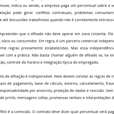
romove, indica ou vende; a empresa paga um percentual sobre a ve
relação pode gerar conflitos contratuais, problemas consumeris
e até discussões trabalhistas quando não é corretamente estrutur
mpreender que o afiliado não deve operar em zona cinzenta. Ele
, sócio ou consumidor. Em regra, é um parceiro comercial indepen
rme regras previamente estabelecidas. Mas essa independência 
l com a prática. Não basta chamar alguém de afiliado se, na ex
ão, controle de horário e integração típica de empregado.
o de afiliação é indispensável. Nele devem constar as regras de in
razo de pagamento, base de cálculo, estorno, cancelamento, fraud
, responsabilidade por anúncios, proteção de dados e rescisão. Sem
de prints, mensagens soltas, promessas verbais e interpretações d
lito é a comissão. O contrato deve dizer qual percentual será pag