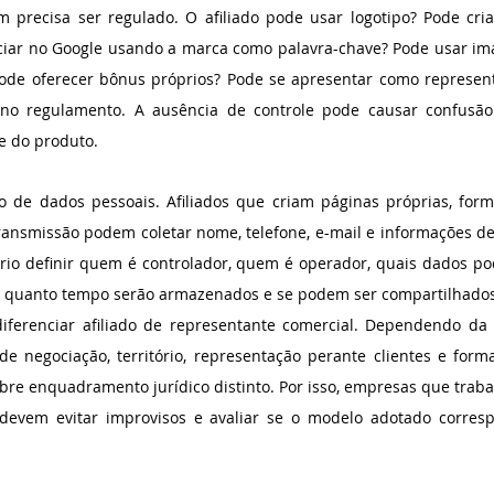
precisa ser regulado. O afiliado pode usar logotipo? Pode cria
iar no Google usando a marca como palavra-chave? Pode usar im
Pode oferecer bônus próprios? Pode se apresentar como representa
 no regulamento. A ausência de controle pode causar confusão
e do produto.
o de dados pessoais. Afiliados que criam páginas próprias, formu
ansmissão podem coletar nome, telefone, e-mail e informações de 
rio definir quem é controlador, quem é operador, quais dados pod
or quanto tempo serão armazenados e se podem ser compartilhado
ferenciar afiliado de representante comercial. Dependendo da 
de negociação, território, representação perante clientes e form
re enquadramento jurídico distinto. Por isso, empresas que traba
evem evitar improvisos e avaliar se o modelo adotado corresp