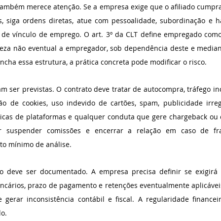
também merece atenção. Se a empresa exige que o afiliado cumpra 
s, siga ordens diretas, atue com pessoalidade, subordinação e ha
o de vínculo de emprego. O art. 3º da CLT define empregado como 
reza não eventual a empregador, sob dependência deste e mediant
encha essa estrutura, a prática concreta pode modificar o risco.
ser previstas. O contrato deve tratar de autocompra, tráfego inc
ão de cookies, uso indevido de cartões, spam, publicidade irregu
íticas de plataformas e qualquer conduta que gere chargeback ou 
 suspender comissões e encerrar a relação em caso de fra
to mínimo de análise.
 deve ser documentado. A empresa precisa definir se exigirá not
ancários, prazo de pagamento e retenções eventualmente aplicávei
gerar inconsistência contábil e fiscal. A regularidade financeir
do.