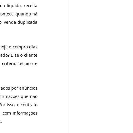
 líquida, receita 
contece quando há 
, venda duplicada 
hoje e compra dias 
do? E se o cliente 
ritério técnico e 
sados por anúncios 
firmações que não 
r isso, o contrato 
s com informações 
C.