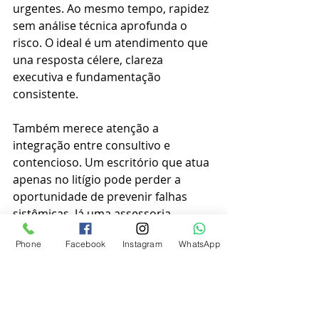
urgentes. Ao mesmo tempo, rapidez 
sem análise técnica aprofunda o 
risco. O ideal é um atendimento que 
una resposta célere, clareza 
executiva e fundamentação 
consistente.
Também merece atenção a 
integração entre consultivo e 
contencioso. Um escritório que atua 
apenas no litígio pode perder a 
oportunidade de prevenir falhas 
sistêmicas. Já uma assessoria 
apenas teórica, distante da 
Phone
Facebook
Instagram
WhatsApp
experiência prática de processos e 
fiscalizações, tende a subestimar 
riscos concretos. A melhor atuação 
combina estratégia preventiva com 
capacidade efetiva de defesa.