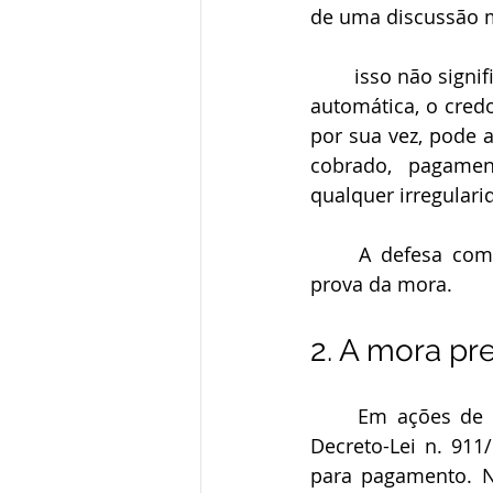
de uma discussão m
	isso não significa que o banco possa agir sem controle, a busca e apreensão não é 
automática, o credo
por sua vez, pode a
cobrado, pagamen
qualquer irregular
	A defesa começa pela análise do documento mais importante do processo: a 
prova da mora.
2. A mora pr
	Em ações de busca e apreensão, a mora é o ponto central. O art. 2º, § 2º, do 
Decreto-Lei n. 91
para pagamento. N