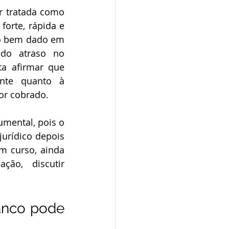
orte, rápida e 
o bem dado em 
ndo atraso no 
a afirmar que 
ente quanto à 
or cobrado.
urídico depois 
m curso, ainda 
ão, discutir 
anco pode 