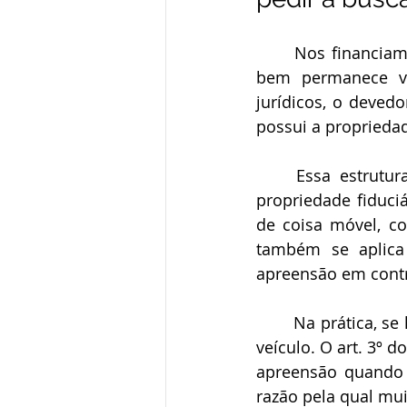
	Nos financiamentos com alienação fiduciária, a empresa utiliza o veículo, mas o 
bem permanece vi
jurídicos, o devedo
possui a propriedad
	Essa estrutura está prevista no art. 1.361 do Código Civil, segundo o qual há 
propriedade fiduci
de coisa móvel, co
também se aplica 
apreensão em contra
	Na prática, se houver inadimplemento, o credor pode ajuizar ação para retomar o 
veículo. O art. 3º 
apreensão quando 
razão pela qual mu