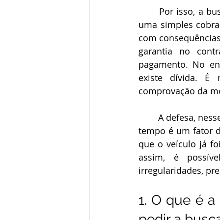
	Por isso, a busca e apreensão de veículo empresarial não deve ser tratada como 
uma simples cobranç
com consequências 
garantia no contr
pagamento. No ent
existe dívida. É 
comprovação da mor
	A defesa, nesse tipo de processo, precisa ser urgente, técnica e documental, pois o 
tempo é um fator de
que o veículo já f
assim, é possível
irregularidades, pre
1. O que é a
pedir a busc