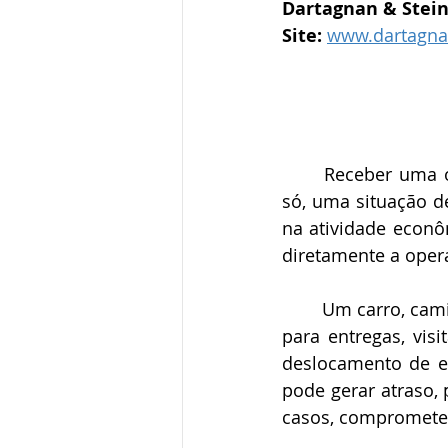
Dartagnan & Stei
Site:
www.dartagna
	Receber uma ordem de busca e apreensão de um veículo financiado já é, por si 
só, uma situação d
na atividade econô
diretamente a oper
	Um carro, caminhão, utilitário, van, máquina ou veículo de frota pode ser essencial 
para entregas, visi
deslocamento de eq
pode gerar atraso,
casos, comprometer