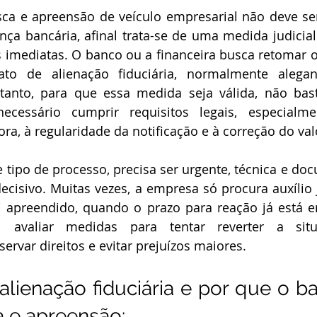
a bancária, afinal trata-se de uma medida judicial f
imediatas. O banco ou a financeira busca retomar 
ato de alienação fiduciária, normalmente alega
anto, para que essa medida seja válida, não bast
necessário cumprir requisitos legais, especialm
a, à regularidade da notificação e à correção do val
cisivo. Muitas vezes, a empresa só procura auxílio j
oi apreendido, quando o prazo para reação já está e
 avaliar medidas para tentar reverter a situaç
servar direitos e evitar prejuízos maiores.
 alienação fiduciária e por que o b
a e apreensão: