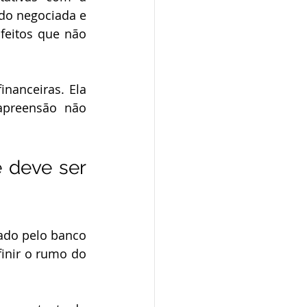
do negociada e 
eitos que não 
preensão não 
 deve ser 
nir o rumo do 