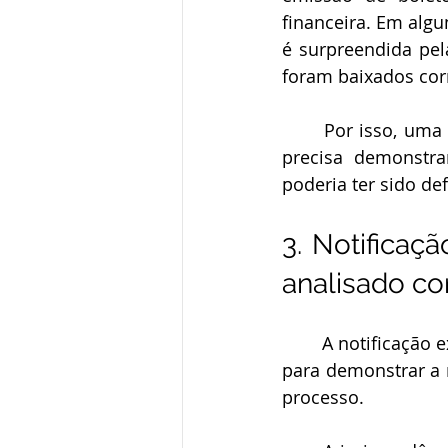
financeira. Em algu
é surpreendida pel
foram baixados cor
	Por isso, uma defesa eficiente não se limita a alegar dificuldades financeiras. Ela 
precisa demonstr
poderia ter sido de
3. Notificaç
analisado co
	A notificação extrajudicial costuma ser o principal documento utilizado pelo banco 
para demonstrar a 
processo.