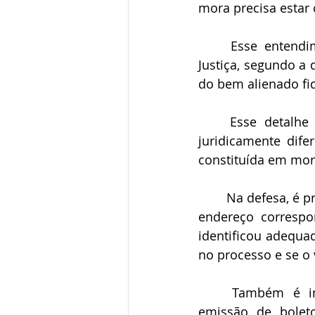
mora precisa estar
	Esse entendimento foi consolidado pela Súmula 72 do Superior Tribunal de 
Justiça, segundo a
do bem alienado fid
	Esse detalhe é fundamental, uma coisa é existir parcela em atraso, e outra, 
juridicamente dif
constituída em mor
	Na defesa, é preciso verificar se a notificação foi enviada ao endereço correto, se o 
endereço correspo
identificou adequa
no processo e se o
	Também é importante analisar se houve renegociação, pagamento parcial, 
emissão de boleto