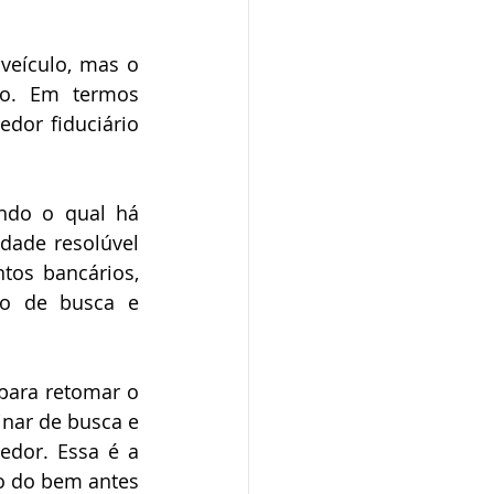
o. Em termos 
dor fiduciário 
dade resolúvel 
os bancários, 
ão de busca e 
inar de busca e 
or. Essa é a 
 do bem antes 