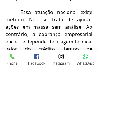
	Essa atuação nacional exige 
método. Não se trata de ajuizar 
ações em massa sem análise. Ao 
contrário, a cobrança empresarial 
eficiente depende de triagem técnica: 
valor do crédito, tempo de 
inadimplência, documentos 
disponíveis, risco de prescrição, 
Phone
Facebook
Instagram
WhatsApp
localização do devedor, existência de 
bens, possibilidade de acordo e 
custo-benefício da demanda.
	Em alguns casos, uma 
notificação extrajudicial bem 
formulada resolve a situação. Em 
outros, a melhor saída é negociar 
uma confissão de dívida. Quando há 