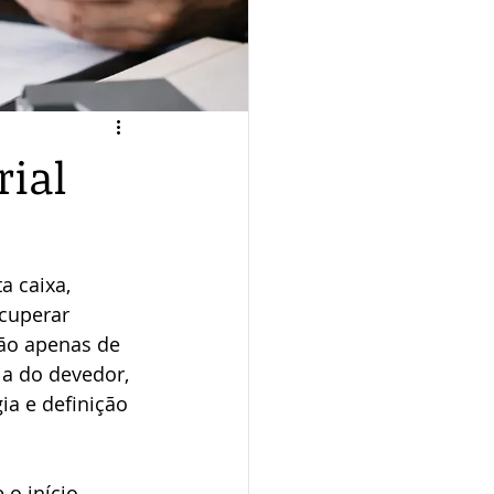
rial
 caixa, 
cuperar 
não apenas de 
a do devedor, 
a e definição 
 o início. 