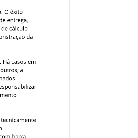
. O êxito 
e entrega, 
 de cálculo 
onstração da 
. Há casos em 
outros, a 
inados 
sponsabilizar 
amento 
 tecnicamente 
m 
 com baixa 