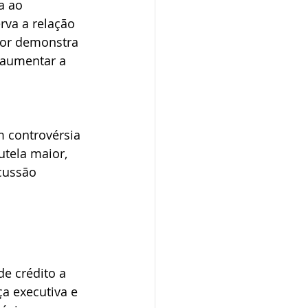
a ao 
va a relação 
dor demonstra 
 aumentar a 
 
 controvérsia 
utela maior, 
cussão 
de crédito a 
ça executiva e 