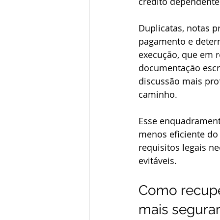
crédito dependente
Duplicatas, notas p
pagamento e deter
execução, que em re
documentação escrit
discussão mais prof
caminho.
Esse enquadramento 
menos eficiente do
requisitos legais n
evitáveis.
Como recuper
mais segura