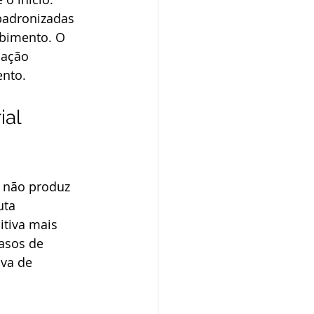
padronizadas 
bimento. O 
uação 
ento.
al 
 não produz 
uta 
tiva mais 
asos de 
va de 