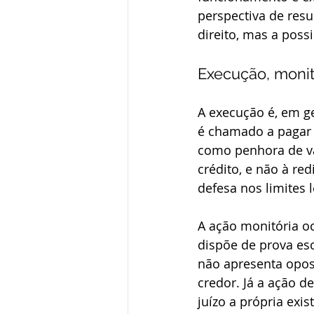
perspectiva de resu
direito, mas a possi
Execução, monit
A execução é, em ger
é chamado a pagar e
como penhora de va
crédito, e não à r
defesa nos limites l
A ação monitória o
dispõe de prova esc
não apresenta oposi
credor. Já a ação 
juízo a própria exi