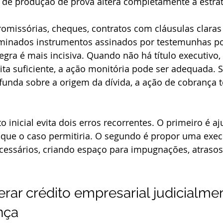
 de produção de prova altera completamente a estrat
romissórias, cheques, contratos com cláusulas claras
minados instrumentos assinados por testemunhas po
gra é mais incisiva. Quando não há título executivo,
a suficiente, a ação monitória pode ser adequada. S
unda sobre a origem da dívida, a ação de cobrança t
inicial evita dois erros recorrentes. O primeiro é aj
 que o caso permitiria. O segundo é propor uma exe
ecessários, criando espaço para impugnações, atrasos
ar crédito empresarial judicialme
nça