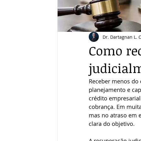
Dr. Dartagnan L. 
Como rec
judicial
Receber menos do qu
planejamento e cap
crédito empresarial
cobrança. Em muita
mas no atraso em es
clara do objetivo.
A recuperação judic