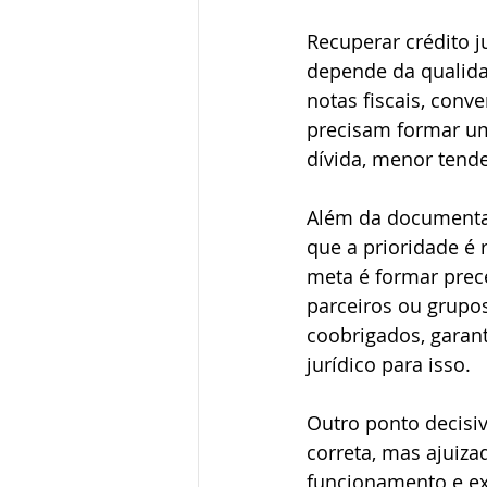
Recuperar crédito j
depende da qualida
notas fiscais, conv
precisam formar um
dívida, menor tend
Além da documentaç
que a prioridade é
meta é formar prec
parceiros ou grupo
coobrigados, garan
jurídico para isso.
Outro ponto decisi
correta, mas ajuiza
funcionamento e ex