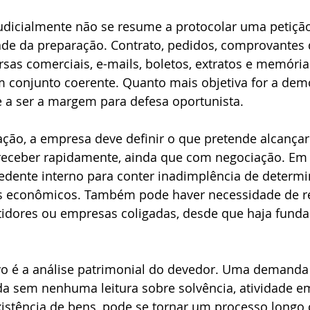
udicialmente não se resume a protocolar uma petição
de da preparação. Contrato, pedidos, comprovantes d
ersas comerciais, e-mails, boletos, extratos e memória
 conjunto coerente. Quanto mais objetiva for a dem
e a ser a margem para defesa oportunista.
ão, a empresa deve definir o que pretende alcançar
 receber rapidamente, ainda que com negociação. Em 
edente interno para conter inadimplência de determ
s econômicos. Também pode haver necessidade de re
tidores ou empresas coligadas, desde que haja fund
vo é a análise patrimonial do devedor. Uma demanda
da sem nenhuma leitura sobre solvência, atividade e
istência de bens, pode se tornar um processo longo