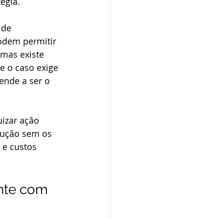
égia.
 de 
dem permitir 
 mas existe 
e o caso exige 
ende a ser o 
uizar ação 
cução sem os 
 e custos 
nte com 