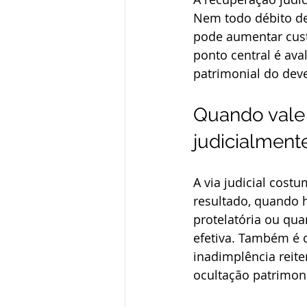
Nem todo débito de
pode aumentar cust
ponto central é aval
patrimonial do dev
Quando vale 
judicialment
A via judicial cos
resultado, quando 
protelatória ou qu
efetiva. Também é 
inadimplência reite
ocultação patrimoni