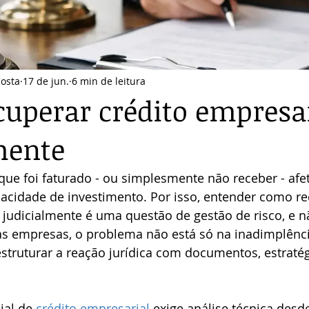
Costa
17 de jun.
6 min de leitura
uperar crédito empresa
mente
e foi faturado - ou simplesmente não receber - afeta
acidade de investimento. Por isso, entender como re
 judicialmente é uma questão de gestão de risco, e 
s empresas, o problema não está só na inadimplênci
truturar a reação jurídica com documentos, estratégi
ial de 
crédito empresarial
 exige análise técnica desde