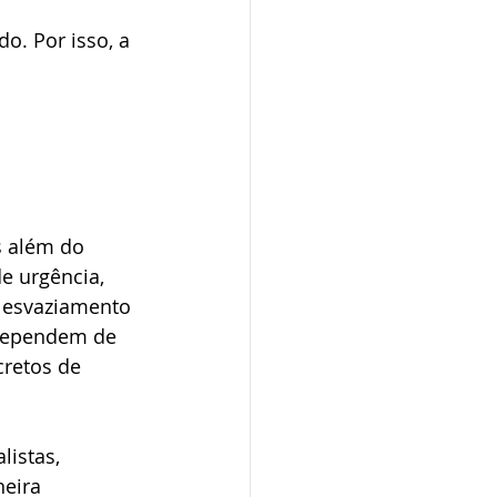
o. Por isso, a 
s além do 
e urgência, 
o esvaziamento 
 dependem de 
cretos de 
listas, 
eira 