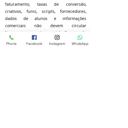
faturamento, taxas de conversão, 
criativos, funis, scripts, fornecedores, 
dados de alunos e informações 
comerciais não devem circular 
livremente. A violação de 
confidencialidade pode comprometer 
Phone
Facebook
Instagram
WhatsApp
vantagem competitiva e gerar prejuízos 
relevantes.
Outro ponto indispensável é a rescisão. 
Como a parceria pode terminar? Haverá 
aviso prévio? O produto poderá continuar 
sendo vendido? Quem fica com os alunos 
já inscritos? Como serão tratados 
pagamentos parcelados? O coprodutor 
continuará recebendo por vendas 
antigas? O especialista poderá relançar o 
produto? O contrato deve prever saída 