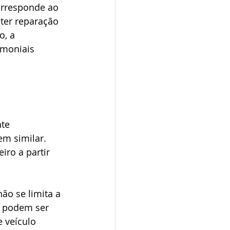
orresponde ao 
ter reparação 
, a 
imoniais 
te 
m similar. 
iro a partir 
não se limita a 
m podem ser 
 veículo 