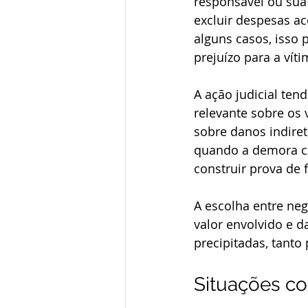
responsável ou sua
excluir despesas ac
alguns casos, isso 
prejuízo para a víti
A ação judicial ten
relevante sobre os
sobre danos indire
quando a demora c
construir prova de 
A escolha entre nego
valor envolvido e d
precipitadas, tant
Situações c