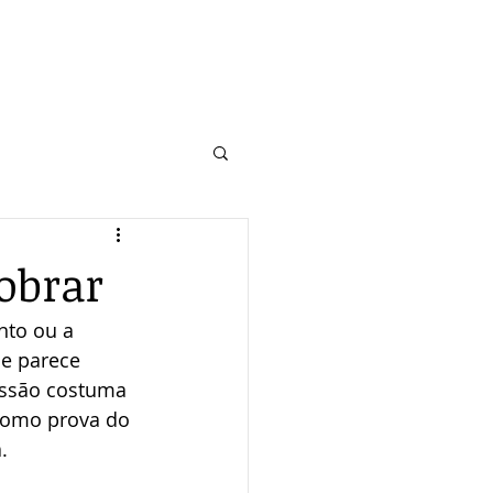
obrar
to ou a 
e parece 
ussão costuma 
como prova do 
.