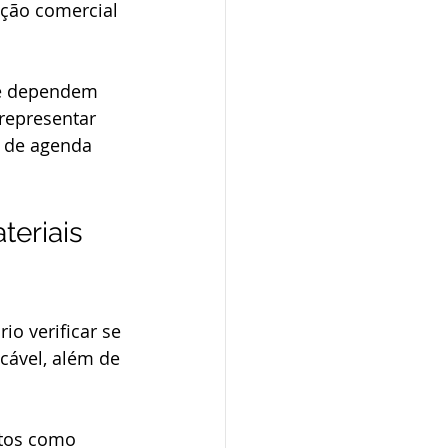
ação comercial 
ue dependem 
representar 
a de agenda 
eriais 
o verificar se 
cável, além de 
ntos como 