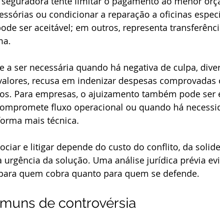
 seguradora tente limitar o pagamento ao menor orç
essórias ou condicionar a reparação a oficinas especí
pode ser aceitável; em outros, representa transferênc
ma.
de a ser necessária quando há negativa de culpa, dive
 valores, recusa em indenizar despesas comprovadas
tos. Para empresas, o ajuizamento também pode ser e
ompromete fluxo operacional ou quando há necessi
forma mais técnica.
ciar e litigar depende do custo do conflito, da solide
a urgência da solução. Uma análise jurídica prévia evi
o para quem cobra quanto para quem se defende.
omuns de controvérsia