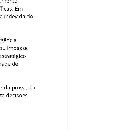
amento, 
ficas. Em 
ia indevida do 
rgência 
 ou impasse 
stratégico 
dade de 
z da prova, do 
ta decisões 