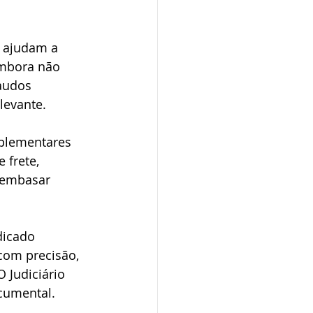
o ajudam a 
embora não 
audos 
levante.
plementares 
 frete, 
 embasar 
dicado 
com precisão, 
 Judiciário 
ocumental.