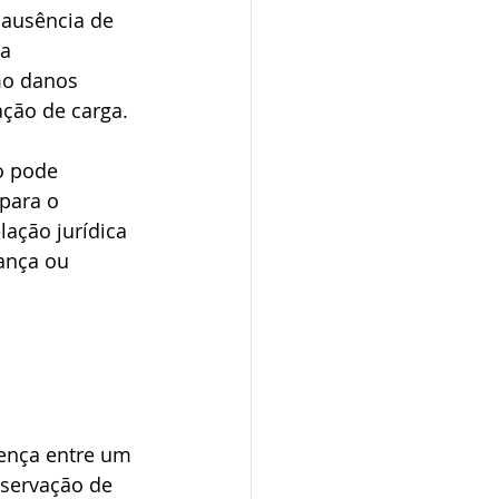
 ausência de 
a 
mo danos 
ção de carga.
o pode 
para o 
ação jurídica 
ança ou 
 
rença entre um 
eservação de 