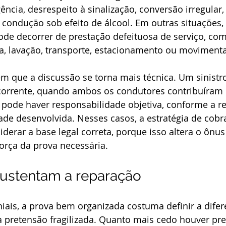
ência, desrespeito à sinalização, conversão irregular,
 condução sob efeito de álcool. Em outras situações, 
ode decorrer de prestação defeituosa de serviço, co
a, lavação, transporte, estacionamento ou movimenta
m que a discussão se torna mais técnica. Um sinistr
corrente, quando ambos os condutores contribuíram 
ode haver responsabilidade objetiva, conforme a rel
dade desenvolvida. Nesses casos, a estratégia de cobr
iderar a base legal correta, porque isso altera o ônus
orça da prova necessária.
sustentam a reparação
niais, a prova bem organizada costuma definir a dife
a pretensão fragilizada. Quanto mais cedo houver pr