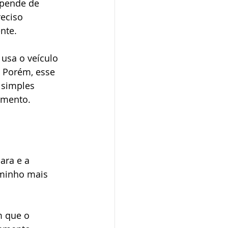
epende de 
eciso 
nte.
usa o veículo 
. Porém, esse 
 simples 
imento.
ara e a 
minho mais 
m que o 