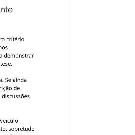
nte 
o critério 
nos 
a demonstrar 
tese.
a. Se ainda 
rição de 
 discussões 
veículo 
to, sobretudo 