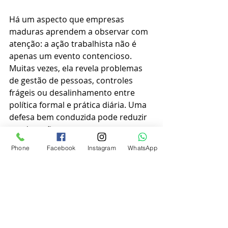
Há um aspecto que empresas 
maduras aprendem a observar com 
atenção: a ação trabalhista não é 
apenas um evento contencioso. 
Muitas vezes, ela revela problemas 
de gestão de pessoas, controles 
frágeis ou desalinhamento entre 
política formal e prática diária. Uma 
defesa bem conduzida pode reduzir 
condenações no presente, mas o 
ganho mais relevante está em evitar 
Phone
Facebook
Instagram
WhatsApp
a repetição do problema.
Quando determinadas teses 
aparecem de forma recorrente - 
como horas extras habituais, desvio 
de função, comissões sem reflexos 
ou nulidade de banco de horas -, o 