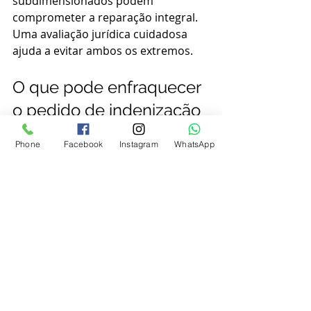
subdimensionados podem 
comprometer a reparação integral. 
Uma avaliação jurídica cuidadosa 
ajuda a evitar ambos os extremos.
O que pode enfraquecer 
o pedido de indenização
Phone
Facebook
Instagram
WhatsApp
Existem situações em que o direito 
até parece intuitivo, mas o caso 
concreto apresenta fragilidades. A 
primeira delas é a ausência de nexo 
causal. Se o prejuízo decorreu de 
múltiplos fatores ou de 
comportamento da própria vítima, a 
responsabilização pode ser reduzida 
ou afastada.