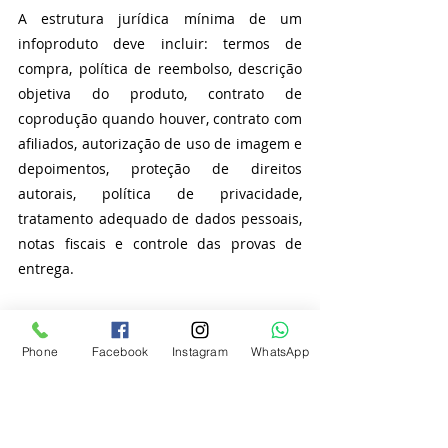
A estrutura jurídica mínima de um 
infoproduto deve incluir: termos de 
compra, política de reembolso, descrição 
objetiva do produto, contrato de 
coprodução quando houver, contrato com 
afiliados, autorização de uso de imagem e 
depoimentos, proteção de direitos 
autorais, política de privacidade, 
tratamento adequado de dados pessoais, 
notas fiscais e controle das provas de 
entrega.
Também é recomendável que o produtor 
tenha um procedimento interno de 
Phone
Facebook
Instagram
WhatsApp
atendimento. Pedidos de cancelamento, 
reclamações, solicitação de suporte, 
dificuldades de acesso e 
questionamentos sobre entrega precisam 