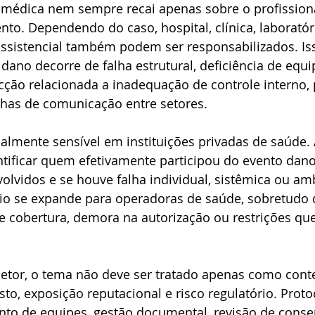
 médica nem sempre recai apenas sobre o profission
nto. Dependendo do caso, hospital, clínica, laboratór
ssistencial também podem ser responsabilizados. Iss
ano decorre de falha estrutural, deficiência de equip
ecção relacionada a inadequação de controle interno,
has de comunicação entre setores.
almente sensível em instituições privadas de saúde. 
entificar quem efetivamente participou do evento dano
volvidos e se houve falha individual, sistêmica ou am
ígio se expande para operadoras de saúde, sobretudo
de cobertura, demora na autorização ou restrições q
etor, o tema não deve ser tratado apenas como conte
to, exposição reputacional e risco regulatório. Prot
ento de equipes, gestão documental, revisão de conse