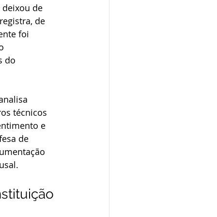
 deixou de 
egistra, de 
nte foi 
o 
s do 
analisa 
os técnicos 
entimento e 
fesa de 
ocumentação 
usal.
stituição