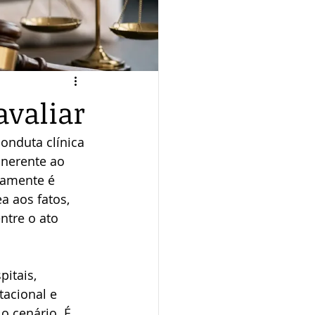
avaliar
onduta clínica 
nerente ao 
ramente é 
a aos fatos, 
ntre o ato 
itais, 
tacional e 
o cenário. É 