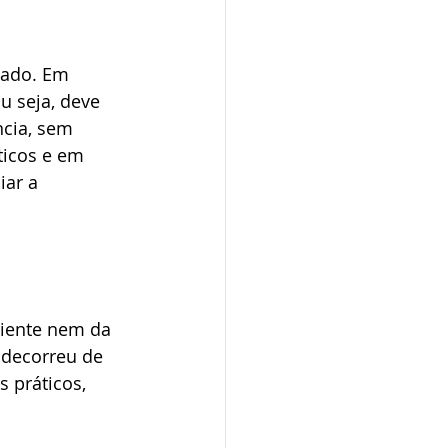
tado. Em 
 seja, deve 
ncia, sem 
ticos e em 
iar a 
ciente nem da 
 decorreu de 
 práticos, 