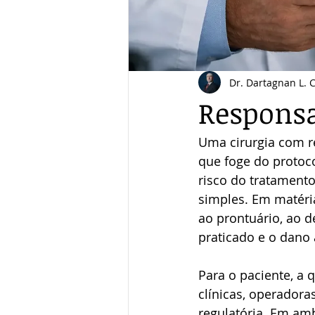
Dr. Dartagnan L. 
Responsa
Uma cirurgia com r
que foge do protoc
risco do tratament
simples. Em matéria
ao prontuário, ao d
praticado e o dano
Para o paciente, a 
clínicas, operadora
regulatória. Em amb