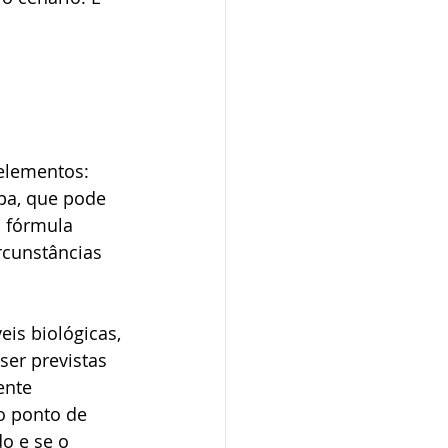
 
elementos: 
pa, que pode 
a fórmula 
rcunstâncias 
is biológicas, 
er previstas 
nte 
o ponto de 
o e se o 