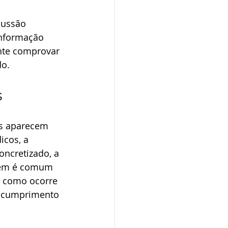
cussão 
informação 
nte comprovar 
do.
s
os aparecem 
icos, a 
oncretizado, a 
mbém é comum 
, como ocorre 
escumprimento 