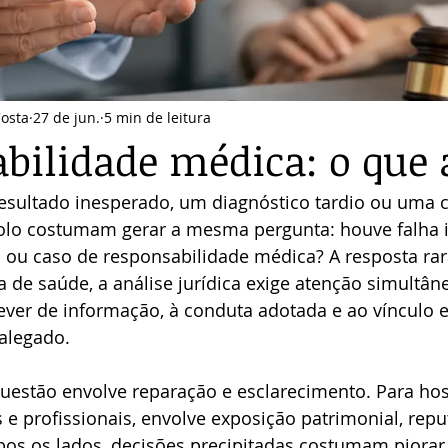
Costa
27 de jun.
5 min de leitura
bilidade médica: o que 
esultado inesperado, um diagnóstico tardio ou uma c
olo costumam gerar a mesma pergunta: houve falha i
o ou caso de responsabilidade médica? A resposta ra
 de saúde, a análise jurídica exige atenção simultâne
ever de informação, à conduta adotada e ao vínculo e
 alegado.
questão envolve reparação e esclarecimento. Para hosp
s e profissionais, envolve exposição patrimonial, repu
os os lados, decisões precipitadas costumam piorar 