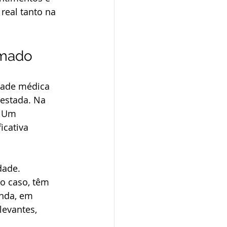
real tanto na 
rmado
dade médica 
restada. Na 
. Um 
icativa 
ade. 
o caso, têm 
nda, em 
levantes, 