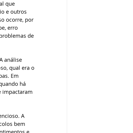
al que 
io e outros 
o ocorre, por 
e, erro 
 problemas de 
A análise 
so, qual era o 
bas. Em 
 quando há 
ue impactaram 
ncioso. A 
ocolos bem 
ntimentos e 