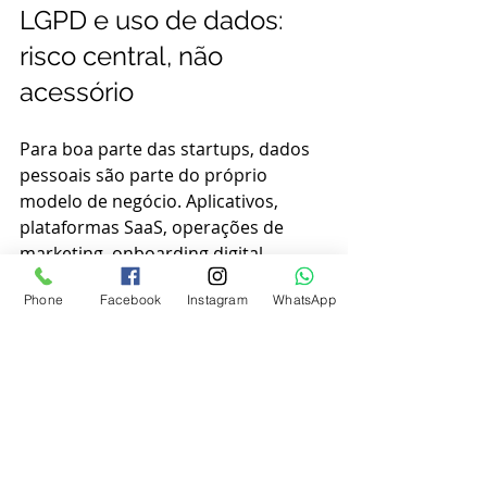
LGPD e uso de dados: 
risco central, não 
acessório
Para boa parte das startups, dados 
pessoais são parte do próprio 
modelo de negócio. Aplicativos, 
plataformas SaaS, operações de 
marketing, onboarding digital, 
analytics e atendimento 
Phone
Facebook
Instagram
WhatsApp
automatizado dependem de coleta e 
tratamento de informações. Por 
isso, a conformidade com a LGPD 
não deve ser vista como etapa final 
de organização.
O primeiro equívoco é acreditar que 