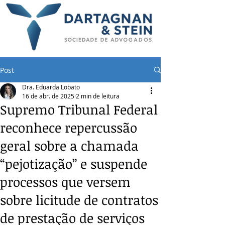
Post
Dra. Eduarda Lobato
16 de abr. de 2025
2 min de leitura
Supremo Tribunal Federal
reconhece repercussão
geral sobre a chamada
“pejotização” e suspende
processos que versem
sobre licitude de contratos
de prestação de serviços