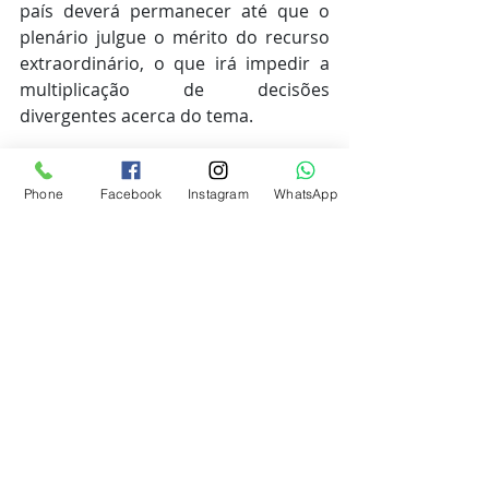
país deverá permanecer até que o 
plenário julgue o mérito do recurso 
extraordinário, o que irá impedir a 
multiplicação de decisões 
divergentes acerca do tema.
	Assim, a decisão de mérito que 
vier a ser proferida pelo STF deverá 
Phone
Facebook
Instagram
WhatsApp
ser observada por todos os tribunais 
do país ao julgarem casos 
semelhantes.
Posts recentes
Ver tudo