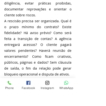
diligência, evitar práticas proibidas, 
documentar reprovações e orientar o 
cliente sobre riscos.
A rescisão precisa ser organizada. Qual é 
o prazo mínimo do contrato? Existe 
fidelidade? Há aviso prévio? Como será 
feita a transição de contas? A agência 
entregará acessos? O cliente pagará 
valores pendentes? Haverá reunião de 
encerramento? Como ficam criativos, 
públicos, páginas e dados? Sem cláusula 
de saída, o fim da relação pode gerar 
bloqueio operacional e disputa de ativos.
Há ainda a proteção de dados. Gestores 
de tráfego lidam com leads, públicos 
Phone
Facebook
Instagram
WhatsApp
personalizados, listas de clientes, pixels, 
eventos de conversão, CRM e integrações. 
Isso envolve dados pessoais e exige 