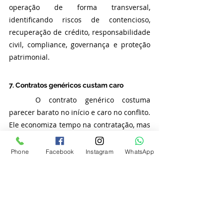
operação de forma transversal, 
identificando riscos de contencioso, 
recuperação de crédito, responsabilidade 
civil, compliance, governança e proteção 
patrimonial.
7. Contratos genéricos custam caro
	O contrato genérico costuma 
parecer barato no início e caro no conflito. 
Ele economiza tempo na contratação, mas 
transfere custo para o litígio. Quando não 
há cláusula clara de multa, a discussão se 
Phone
Facebook
Instagram
WhatsApp
desloca para perdas e danos. Quando 
não há critério de aceite, discute-se se 
houve entrega. Quando não há prazo de 
cura, discute-se se a rescisão foi 
precipitada. Quando não há cláusula de 