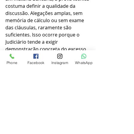
costuma definir a qualidade da 
discussão. Alegações amplas, sem 
memória de cálculo ou sem exame 
das cláusulas, raramente são 
suficientes. Isso ocorre porque o 
Judiciário tende a exigir 
demonstração concreta do excesso, 
sobretudo em contratos complexos.
Phone
Facebook
Instagram
WhatsApp
Por essa razão, a atuação jurídica 
precisa ser acompanhada de 
método. É importante identificar a 
base de cálculo utilizada pela 
instituição, a periodicidade da 
capitalização, o impacto de tarifas 
agregadas e a correspondência 
entre o que foi contratado e o que 
efetivamente foi cobrado. Quando a 