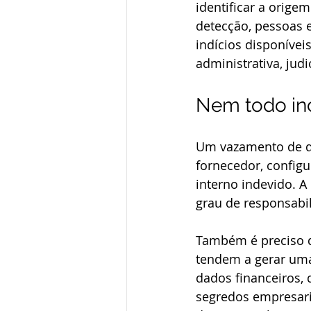
identificar a orige
detecção, pessoas e
indícios disponívei
administrativa, judi
Nem todo inc
Um vazamento de da
fornecedor, config
interno indevido. A
grau de responsabil
Também é preciso di
tendem a gerar uma
dados financeiros,
segredos empresari