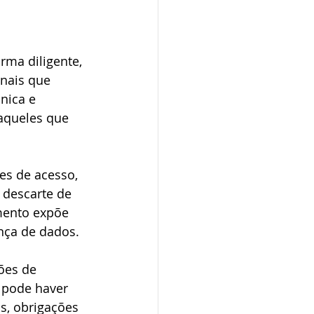
rma diligente, 
nais que 
nica e 
aqueles que 
les de acesso, 
 descarte de 
mento expõe 
nça de dados.
ões de 
 pode haver 
s, obrigações 