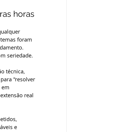
ras horas
qualquer 
stemas foram 
ndamento. 
om seriedade.
o técnica, 
para "resolver 
s em 
extensão real 
etidos, 
áveis e 