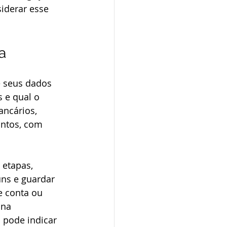
siderar esse 
a
e seus dados 
 e qual o 
ancários, 
intos, com 
 etapas, 
ns e guardar 
e conta ou 
 na 
 pode indicar 