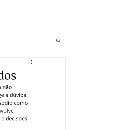
dos
o não 
e a dúvida 
isódio como 
volve 
 e decisões 
.