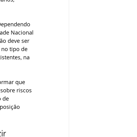
. Dependendo 
ade Nacional 
ão deve ser 
no tipo de 
stentes, na 
formar que 
sobre riscos 
 de 
posição 
r 