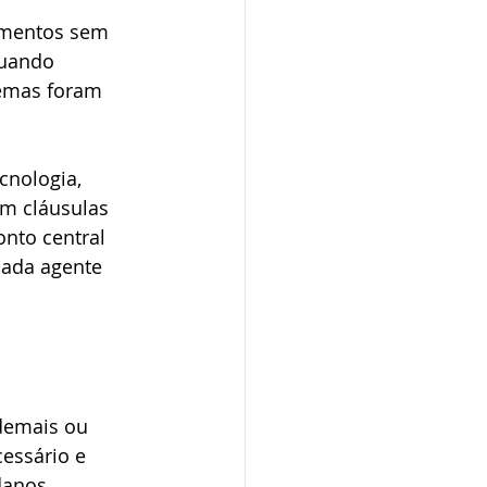
umentos sem 
quando 
emas foram 
nologia, 
m cláusulas 
nto central 
cada agente 
demais ou 
essário e 
danos, 