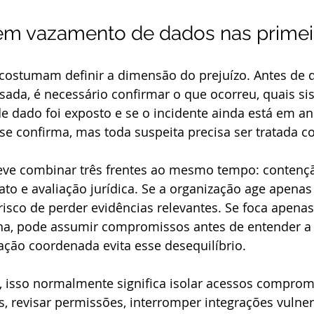
em vazamento de dados nas primei
 costumam definir a dimensão do prejuízo. Antes de 
ada, é necessário confirmar o que ocorreu, quais si
de dado foi exposto e se o incidente ainda está em a
se confirma, mas toda suspeita precisa ser tratada c
deve combinar três frentes ao mesmo tempo: contençã
o e avaliação jurídica. Se a organização age apenas 
 risco de perder evidências relevantes. Se foca apena
a, pode assumir compromissos antes de entender a 
ação coordenada evita esse desequilíbrio.
, isso normalmente significa isolar acessos comprom
is, revisar permissões, interromper integrações vulner