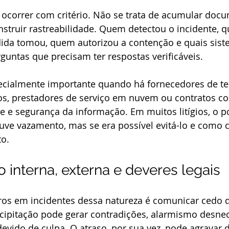
 ocorrer com critério. Não se trata de acumular doc
struir rastreabilidade. Quem detectou o incidente, 
ida tomou, quem autorizou a contenção e quais sist
untas que precisam ter respostas verificáveis.
ecialmente importante quando há fornecedores de tec
s, prestadores de serviço em nuvem ou contratos co
e e segurança da informação. Em muitos litígios, o po
uve vazamento, mas se era possível evitá-lo e como 
o.
interna, externa e deveres legais
os em incidentes dessa natureza é comunicar cedo 
cipitação pode gerar contradições, alarmismo desnec
vido de culpa. O atraso, por sua vez, pode agravar 