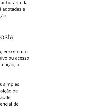
rar horário da 
á adotadas e 
ção 
posta
, erro em um 
uivo ou acesso 
tenção, o 
s simples 
sição de 
aúde, 
encial de 