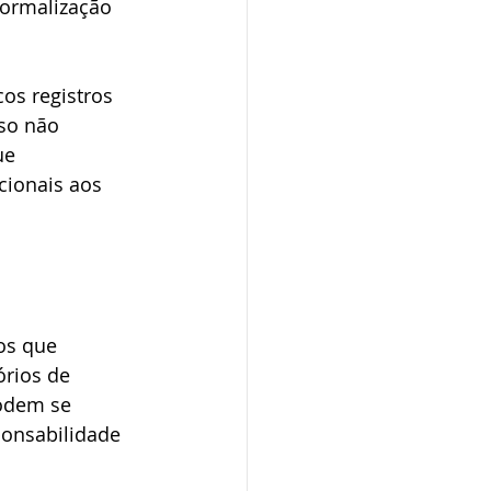
formalização 
os registros 
so não 
ue 
cionais aos 
os que 
órios de 
odem se 
ponsabilidade 