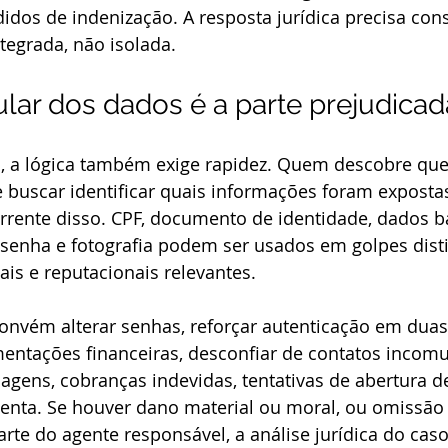
didos de indenização. A resposta jurídica precisa con
tegrada, não isolada.
ular dos dados é a parte prejudicad
ca, a lógica também exige rapidez. Quem descobre qu
buscar identificar quais informações foram expostas
rrente disso. CPF, documento de identidade, dados b
 senha e fotografia podem ser usados em golpes dist
is e reputacionais relevantes.
onvém alterar senhas, reforçar autenticação em duas
tações financeiras, desconfiar de contatos incomu
gens, cobranças indevidas, tentativas de abertura d
lenta. Se houver dano material ou moral, ou omissão
te do agente responsável, a análise jurídica do caso